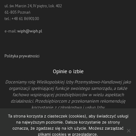
ul. św. Marcin 24, IV piętro, lok. 402
61-805 Poznań
tel.: +48 61 8690100
e-mail:
wiph@wiph.pl
Polityka prywatności
Opinie o izbie
ć
Doceniamy rolę Wielkopolskiej Izby Przemysłowo-Handlowej jako
organizacji spełniającej funkcje swoistego samorządu, a także
ną
fachowo wspierającej przedsiębiorców w wielu aspektach
działalności. Przedsiębiorcom z przekonaniem rekomenduję
korzystanie z członkostwa i usług Izby.
Jacek Rutkowski – Prezes Zarządu AMICA S.A.
Ta strona korzysta z ciasteczek (cookies), aby świadczyć usługi
na najwyższym poziomie. Dalsze korzystanie ze strony
oznacza, że zgadzasz się na ich użycie. Możesz zarządzać
plikami cookies w przeglądarce.