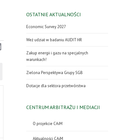
OSTATNIE AKTUALNOŚCI
Economic Survey 2027
Weź udział w badaniu AUDIT HR
awigacja
Wydarzenie
siąc
Widoki
idoków
Zakup energii i gazu na specjalnych
nawigacja
warunkach!
Zielona Perspektywa Grupy SGB
Dotacje dla sektora przetwórstwa
enia,
CENTRUM ARBITRAŻU I MEDIACJI
O projekcie CAiM
Aktualności CAiM