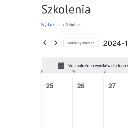
Szkolenia
Wydarzenia
Szkolenia
Wydarzenia
2024-
Aktualny miesiąc
Wybierz
datę.
Nie znaleziono wyników dla tego
Kalendarz
P
PONIEDZIAŁEK
W
WTOREK
Ś
ŚRODA
Wydarzenia
0
0
0
25
26
27
wydarzenia,
wydarzenia,
wydar