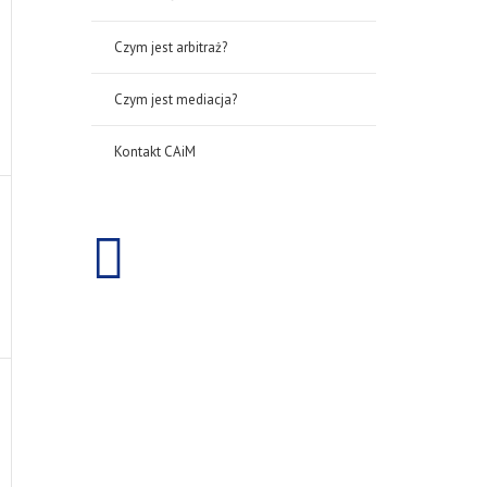
enia,
Czym jest arbitraż?
Czym jest mediacja?
Kontakt CAiM
enia,
enia,