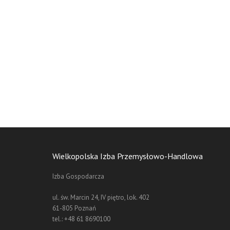
Wielkopolska Izba Przemysłowo-Handlowa
 90. byłem Radcą
Przez wiele lat pracowałem w Niemczech i mogłe
Izba Gospodarcza
 dziś szczególnie
przemysłowo-handlowych. Przedsiębiorcy, żeby 
w biznesowych,
demokratycznie wybraną reprezentację. Postawmy
ul. św. Marcin 24, IV piętro, lok. 402
tnera w procesie
Handlową.
61-805 Poznań
tegracji z Unią
tel.: +48 61 8690100
Krzysztof Olszews