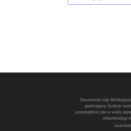
m obserwować rolę i znaczenie izb
Doceniamy rolę Wielkopolsk
coś osiągnąć muszą posiadać swoją
spełniającej funkcje swo
 na Wielkopolską Izbę Przemysłowo-
przedsiębiorców w wielu aspe
rekomenduję ko
ki
Jacek Rut