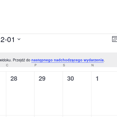
N
12-01
Mie
W
 widoku. Przejdź do
następnego nadchodzącego wydarzenia
.
Powiadomienie
C
CZWARTEK
P
PIĄTEK
S
SOBOTA
N
NIEDZIELA
0
0
0
0
28
29
30
1
zenia,
wydarzenia,
wydarzenia,
wydarzenia,
wydarz