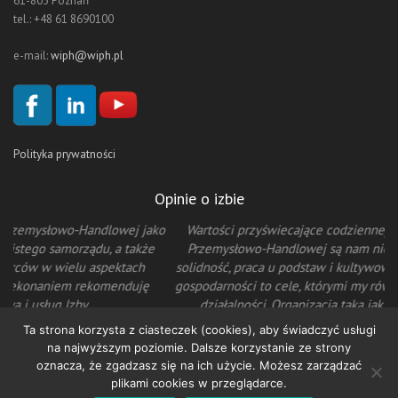
61-805 Poznań
tel.: +48 61 8690100
e-mail:
wiph@wiph.pl
Polityka prywatności
Opinie o izbie
ko
Wartości przyświecające codziennej pracy Wielkopolskiej Izby
Przemysłowo-Handlowej są nam niezwykle bliskie. Poznańska
solidność, praca u podstaw i kultywowanie tradycji wielkopolskiej
gospodarności to cele, którymi my również kierujemy się w naszej
działalności. Organizacja taka jak WIPH jest potrzebna, by
wspierać działania przedsiębiorców i firm oraz chronić ich prawa
Ta strona korzysta z ciasteczek (cookies), aby świadczyć usługi
na polu lokalnym i ogólnopolskim.
na najwyższym poziomie. Dalsze korzystanie ze strony
Ryszard Szulc – Prezes Zarządu ATANER Sp. z o.o.
oznacza, że zgadzasz się na ich użycie. Możesz zarządzać
plikami cookies w przeglądarce.