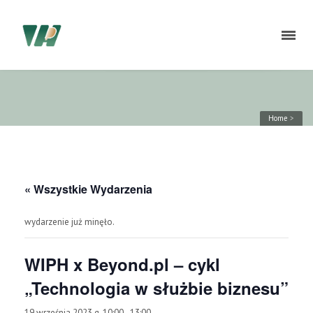
Home
>
« Wszystkie Wydarzenia
wydarzenie już minęło.
WIPH x Beyond.pl – cykl
„Technologia w służbie biznesu”
19 września 2023 g. 10:00
-
13:00