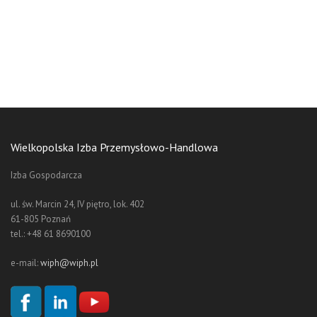
Wielkopolska Izba Przemysłowo-Handlowa
Izba Gospodarcza
ul. św. Marcin 24, IV piętro, lok. 402
61-805 Poznań
tel.: +48 61 8690100
e-mail:
wiph@wiph.pl