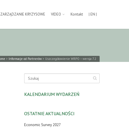
ZARZĄDZANIE KRYZYSOWE
VIDEO
Kontakt
| EN |
ome
>
Informacje od Partnerów
>
Uszczegółowienie WRPO – wersja 7.2
KALENDARIUM WYDARZEŃ
OSTATNIE AKTUALNOŚCI
Economic Survey 2027