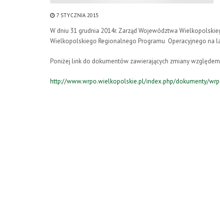
7 STYCZNIA 2015
W dniu 31 grudnia 2014r. Zarząd Województwa Wielkopolskie
Wielkopolskiego Regionalnego Programu Operacyjnego na lat
Poniżej link do dokumentów zawierających zmiany względem we
http://www.wrpo.wielkopolskie.pl/index.php/dokumenty/w