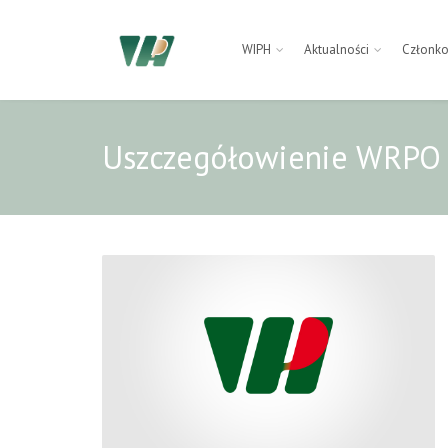
WIPH
Aktualności
Członk
Uszczegółowienie WRPO –