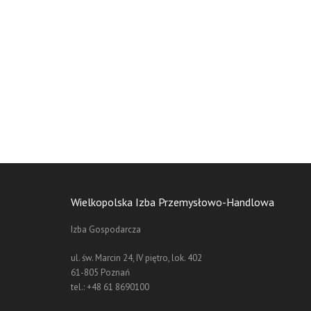
Wielkopolska Izba Przemysłowo-Handlowa
 90. byłem Radcą
Przez wiele lat pracowałem w Niemczech i mogłe
Izba Gospodarcza
 dziś szczególnie
przemysłowo-handlowych. Przedsiębiorcy, żeby 
w biznesowych,
demokratycznie wybraną reprezentację. Postawmy
ul. św. Marcin 24, IV piętro, lok. 402
tnera w procesie
Handlową.
61-805 Poznań
tegracji z Unią
tel.: +48 61 8690100
Krzysztof Olszews