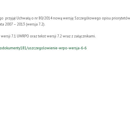
go przyjął Uchwałą o nr 80/2014 nową wersję Szczegółowego opisu priorytetó
a 2007 – 2013 (wersja 7.2).
rsji 7.1 UWRPO oraz tekst wersji 7.2 wraz z załącznikami.
rpodokumenty181/uszczegolowienie-wrpo-wersja-6-6