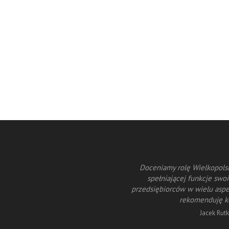
m obserwować rolę i znaczenie izb
Doceniamy rolę Wielkopolsk
coś osiągnąć muszą posiadać swoją
spełniającej funkcje swo
 na Wielkopolską Izbę Przemysłowo-
przedsiębiorców w wielu aspe
rekomenduję ko
ki
Jacek Rut