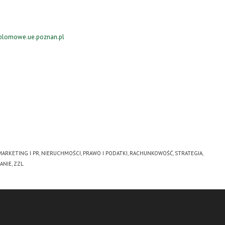
plomowe.ue.poznan.pl
MARKETING I PR
,
NIERUCHMOŚCI
,
PRAWO I PODATKI
,
RACHUNKOWOŚĆ
,
STRATEGIA
,
ANIE
,
ZZL