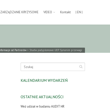
ZARZĄDZANIE KRYZYSOWE
VIDEO
Kontakt
| EN |
nformacje od Partnerów
>
Studia podyplomowe UEP. Synonim przewagi
KALENDARIUM WYDARZEŃ
OSTATNIE AKTUALNOŚCI
Weź udział w badaniu AUDIT HR