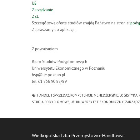
UE
Zarządzanie
ZZL
Szczegółową ofertę studiów znajdą Państwo na stronie:
pody
Zapraszamy do aplikacji!
Z poważaniem
Biuro Studiów Podyplomowych
Uniwersytetu Ekonomicznego w Poznaniu
bsp@ue.poznan.pl
tel. 61 856 90 88/89
HANDEL I SPRZEDAŻ
,
KOMPETENCJE MENEDŻERSKIE
,
LOGISTYKA
,
STUDIA PODYPLOMOWE
,
UE
,
UNIWERSYTET EKONOMICZNY
,
ZARZĄDZ
Wielkopolska Izba Przemysłowo-Handlowa