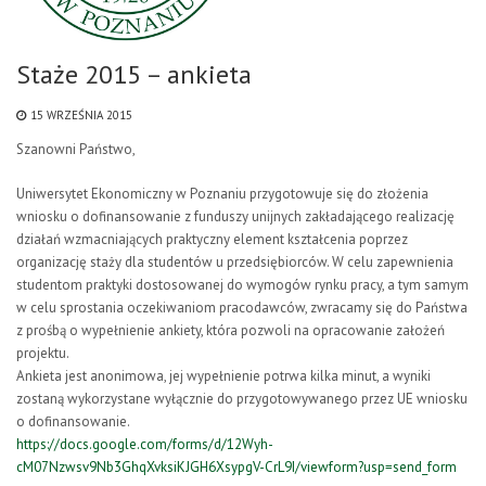
Staże 2015 – ankieta
15 WRZEŚNIA 2015
Szanowni Państwo,
Uniwersytet Ekonomiczny w Poznaniu przygotowuje się do złożenia
wniosku o dofinansowanie z funduszy unijnych zakładającego realizację
działań wzmacniających praktyczny element kształcenia poprzez
organizację staży dla studentów u przedsiębiorców. W celu zapewnienia
studentom praktyki dostosowanej do wymogów rynku pracy, a tym samym
w celu sprostania oczekiwaniom pracodawców, zwracamy się do Państwa
z prośbą o wypełnienie ankiety, która pozwoli na opracowanie założeń
projektu.
Ankieta jest anonimowa, jej wypełnienie potrwa kilka minut, a wyniki
zostaną wykorzystane wyłącznie do przygotowywanego przez UE wniosku
o dofinansowanie.
https://docs.google.com/forms/d/12Wyh-
cM07Nzwsv9Nb3GhqXvksiKJGH6XsypgV-CrL9I/viewform?usp=send_form