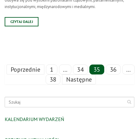
odbywa się pod wysokimi patronatami rządowymi, parlamentarnymi,
instytucjonalnymi, międzynarodowymi i medialnymi.
CZYTAJ DALEJ
Poprzednie
1
…
34
35
36
…
38
Następne
KALENDARIUM WYDARZEŃ