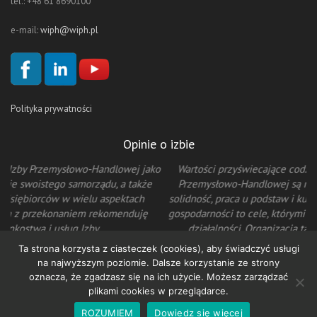
tel.: +48 61 8690100
e-mail:
wiph@wiph.pl
Polityka prywatności
Opinie o izbie
ako
Wartości przyświecające codziennej pracy Wielkopolskiej Izby
że
Przemysłowo-Handlowej są nam niezwykle bliskie. Poznańska
solidność, praca u podstaw i kultywowanie tradycji wielkopolskiej
ę
gospodarności to cele, którymi my również kierujemy się w naszej
działalności. Organizacja taka jak WIPH jest potrzebna, by
wspierać działania przedsiębiorców i firm oraz chronić ich prawa
Ta strona korzysta z ciasteczek (cookies), aby świadczyć usługi
na polu lokalnym i ogólnopolskim.
na najwyższym poziomie. Dalsze korzystanie ze strony
Ryszard Szulc – Prezes Zarządu ATANER Sp. z o.o.
oznacza, że zgadzasz się na ich użycie. Możesz zarządzać
plikami cookies w przeglądarce.
ROZUMIEM
Dowiedz się więcej