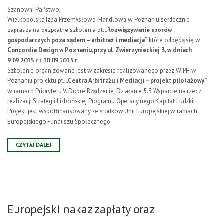
Szanowni Państwo,
Wielkopolska Izba Przemysłowo-Handlowa w Poznaniu serdecznie
zaprasza na bezpłatne szkolenia pt. „
Rozwiązywanie sporów
gospodarczych poza sądem – arbitraż i mediacja
”, które odbędą się w
Concordia Design w Poznaniu, przy ul. Zwierzynieckiej 3, w dniach
9.09.2015 r. i 10.09.2015 r.
Szkolenie organizowane jest w zakresie realizowanego przez WIPH w
Poznaniu projektu pt.
„Centra Arbitrażu i Mediacji – projekt pilotażowy”
w ramach Priorytetu V. Dobre Rządzenie, Działanie 5.3 Wsparcie na rzecz
realizacji Strategii Lizbońskiej Programu Operacyjnego Kapitał Ludzki.
Projekt jest współfinansowany ze środków Unii Europejskiej w ramach
Europejskiego Funduszu Społecznego.
CZYTAJ DALEJ
Europejski nakaz zapłaty oraz